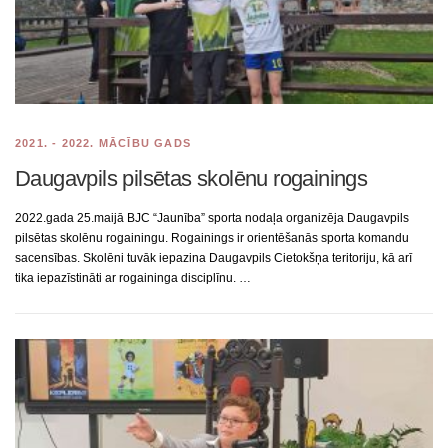
2021. - 2022. MĀCĪBU GADS
Daugavpils pilsētas skolēnu rogainings
2022.gada 25.maijā BJC “Jaunība” sporta nodaļa organizēja Daugavpils
pilsētas skolēnu rogainingu. Rogainings ir orientēšanās sporta komandu
sacensības. Skolēni tuvāk iepazina Daugavpils Cietokšņa teritoriju, kā arī
tika iepazīstināti ar rogaininga disciplīnu. …