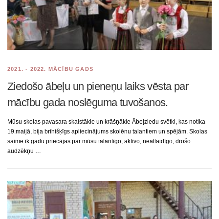
2021. - 2022. MĀCĪBU GADS
Ziedošo ābeļu un pieneņu laiks vēsta par
mācību gada noslēguma tuvošanos.
Mūsu skolas pavasara skaistākie un krāšņākie Ābeļziedu svētki, kas notika
19.maijā, bija brīnišķīgs apliecinājums skolēnu talantiem un spējām. Skolas
saime ik gadu priecājas par mūsu talantīgo, aktīvo, neatlaidīgo, drošo
audzēkņu …