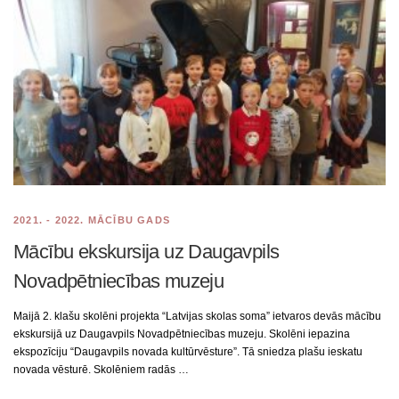
2021. - 2022. MĀCĪBU GADS
Mācību ekskursija uz Daugavpils
Novadpētniecības muzeju
Maijā 2. klašu skolēni projekta “Latvijas skolas soma” ietvaros devās mācību
ekskursijā uz Daugavpils Novadpētniecības muzeju. Skolēni iepazina
ekspozīciju “Daugavpils novada kultūrvēsture”. Tā sniedza plašu ieskatu
novada vēsturē. Skolēniem radās …