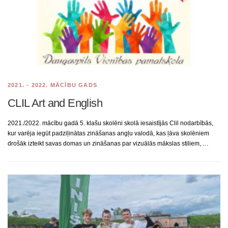
2021. - 2022. MĀCĪBU GADS
CLIL Art and English
2021./2022. mācību gadā 5. klašu skolēni skolā iesaistījās Clil nodarbībās,
kur varēja iegūt padziļinātas zināšanas angļu valodā, kas ļāva skolēniem
drošāk izteikt savas domas un zināšanas par vizuālās mākslas stiliem, …