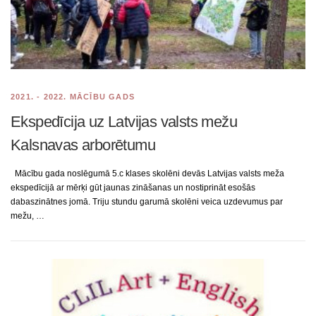
2021. - 2022. MĀCĪBU GADS
Ekspedīcija uz Latvijas valsts mežu
Kalsnavas arborētumu
Mācību gada noslēgumā 5.c klases skolēni devās Latvijas valsts meža
ekspedīcijā ar mērķi gūt jaunas zināšanas un nostiprināt esošās
dabaszinātnes jomā. Triju stundu garumā skolēni veica uzdevumus par
mežu, …