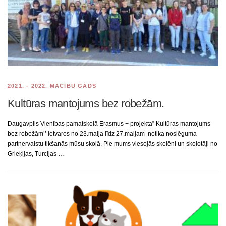
2021. - 2022. MĀCĪBU GADS
Kultūras mantojums bez robežām.
Daugavpils Vienības pamatskolā Erasmus + projekta” Kultūras mantojums
bez robežām’’ ietvaros no 23.maija līdz 27.maijam notika noslēguma
partnervalstu tikšanās mūsu skolā. Pie mums viesojās skolēni un skolotāji no
Grieķijas, Turcijas …