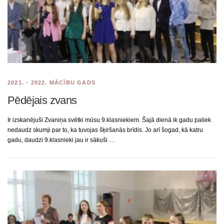
2021. - 2022. MĀCĪBU GADS
Pēdējais zvans
Ir izskanējuši Zvaniņa svētki mūsu 9.klasniekiem. Šajā dienā ik gadu paliek
nedaudz skumji par to, ka tuvojas šķiršanās brīdis. Jo arī šogad, kā katru
gadu, daudzi 9.klasnieki jau ir sākuši …