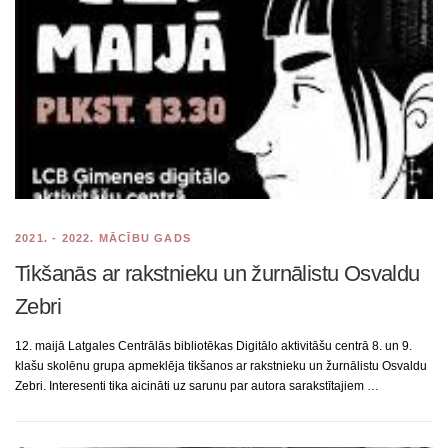
2021. - 2022. MĀCĪBU GADS
Tikšanās ar rakstnieku un žurnālistu Osvaldu
Zebri
12. maijā Latgales Centrālās bibliotēkas Digitālo aktivitāšu centrā 8. un 9.
klašu skolēnu grupa apmeklēja tikšanos ar rakstnieku un žurnālistu Osvaldu
Zebri. Interesenti tika aicināti uz sarunu par autora sarakstītajiem …