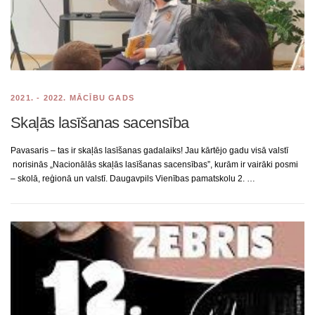
2021. - 2022. MĀCĪBU GADS
Skaļās lasīšanas sacensība
Pavasaris – tas ir skaļās lasīšanas gadalaiks! Jau kārtējo gadu visā valstī
norisinās „Nacionālās skaļās lasīšanas sacensības”, kurām ir vairāki posmi
– skolā, reģionā un valstī. Daugavpils Vienības pamatskolu 2. …