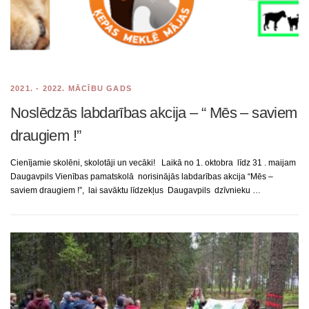
2021. - 2022. MĀCĪBU GADS
Noslēdzās labdarības akcija – “ Mēs – saviem
draugiem !”
Cienījamie skolēni, skolotāji un vecāki! Laikā no 1. oktobra līdz 31 . maijam
Daugavpils Vienības pamatskolā norisinājās labdarības akcija “Mēs –
saviem draugiem !”, lai savāktu līdzekļus Daugavpils dzīvnieku …