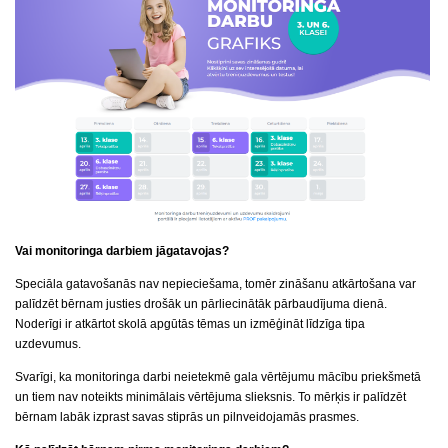
Vai monitoringa darbiem jāgatavojas?
Speciāla gatavošanās nav nepieciešama, tomēr zināšanu atkārtošana var
palīdzēt bērnam justies drošāk un pārliecinātāk pārbaudījuma dienā.
Noderīgi ir atkārtot skolā apgūtās tēmas un izmēģināt līdzīga tipa
uzdevumus.
Svarīgi, ka monitoringa darbi neietekmē gala vērtējumu mācību priekšmetā
un tiem nav noteikts minimālais vērtējuma slieksnis. To mērķis ir palīdzēt
bērnam labāk izprast savas stiprās un pilnveidojamās prasmes.