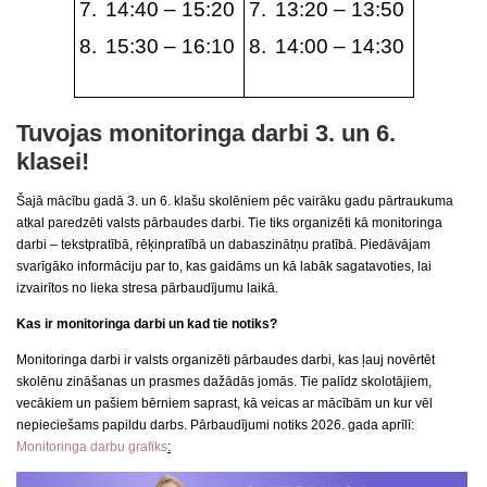
14:40 – 15:20
13:20 – 13:50
15:30 – 16:10
14:00 – 14:30
Tuvojas monitoringa darbi 3. un 6.
klasei!
Šajā mācību gadā 3. un 6. klašu skolēniem pēc vairāku gadu pārtraukuma
atkal paredzēti valsts pārbaudes darbi. Tie tiks organizēti kā monitoringa
darbi – tekstpratībā, rēķinpratībā un dabaszinātņu pratībā. Piedāvājam
svarīgāko informāciju par to, kas gaidāms un kā labāk sagatavoties, lai
izvairītos no lieka stresa pārbaudījumu laikā.
Kas ir monitoringa darbi un kad tie notiks?
Monitoringa darbi ir valsts organizēti pārbaudes darbi, kas ļauj novērtēt
skolēnu zināšanas un prasmes dažādās jomās. Tie palīdz skolotājiem,
vecākiem un pašiem bērniem saprast, kā veicas ar mācībām un kur vēl
nepieciešams papildu darbs. Pārbaudījumi notiks 2026. gada aprīlī:
Monitoringa darbu grafiks
: