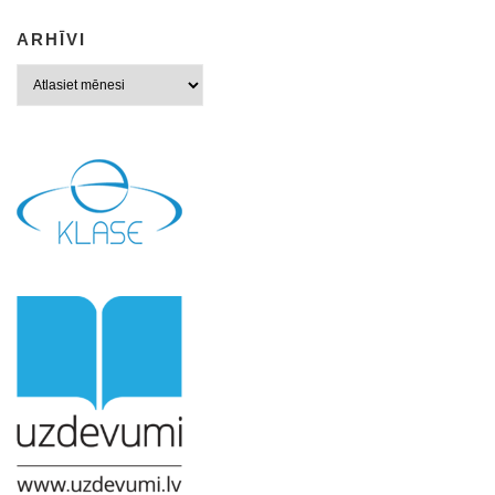
ARHĪVI
Arhīvi