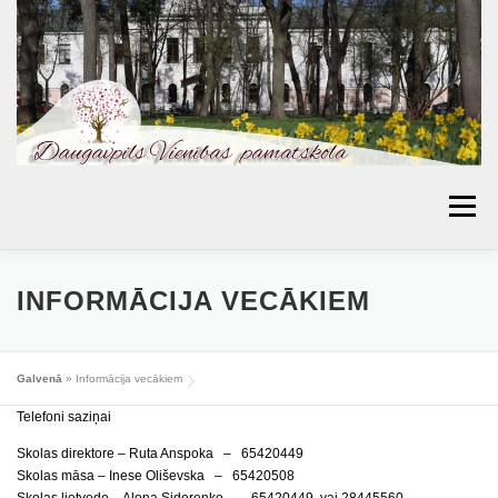
Skip
to
content
Menu
AKTUALITĀTES
PAR SKOLU
IZGLĪTĪBA
INFORMĀCIJA VECĀKIEM
VECĀKIEM
BIBLIOTĒKA
PROJEKTI
KONTAKTI
TOPOŠIE PIRMKLASNIEKI
Galvenā
»
Informācija vecākiem
SKOLAS PADOME
MŪSU SASNIEGUMI
Telefoni saziņai
ĒDIENKARTES
Skolas direktore – Ruta Anspoka – 65420449
Skolas māsa – Inese Oliševska – 65420508
Skolas lietvede – Aļona Sidorenko – 65420449 vai 28445560