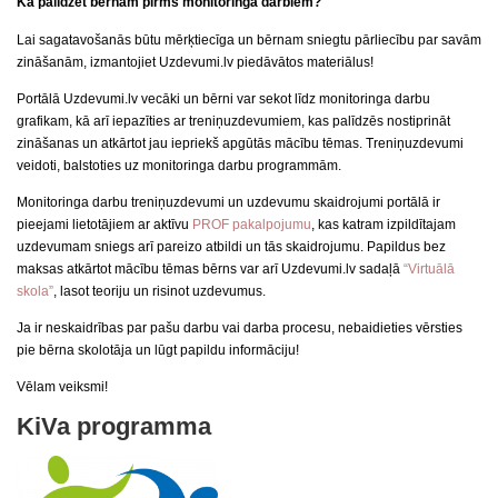
Kā palīdzēt bērnam pirms monitoringa darbiem?
Lai sagatavošanās būtu mērķtiecīga un bērnam sniegtu pārliecību par savām
zināšanām, izmantojiet Uzdevumi.lv piedāvātos materiālus!
Portālā Uzdevumi.lv vecāki un bērni var sekot līdz monitoringa darbu
grafikam, kā arī iepazīties ar treniņuzdevumiem, kas palīdzēs nostiprināt
zināšanas un atkārtot jau iepriekš apgūtās mācību tēmas. Treniņuzdevumi
veidoti, balstoties uz monitoringa darbu programmām.
Monitoringa darbu treniņuzdevumi un uzdevumu skaidrojumi portālā ir
pieejami lietotājiem ar aktīvu
PROF pakalpojumu
, kas katram izpildītajam
uzdevumam sniegs arī pareizo atbildi un tās skaidrojumu. Papildus bez
maksas atkārtot mācību tēmas bērns var arī Uzdevumi.lv sadaļā
“Virtuālā
skola”
, lasot teoriju un risinot uzdevumus.
Ja ir neskaidrības par pašu darbu vai darba procesu, nebaidieties vērsties
pie bērna skolotāja un lūgt papildu informāciju!
Vēlam veiksmi!
KiVa programma