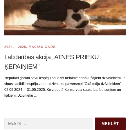
2024. - 2025. MĀCĪBU GADS
Labdarības akcija „ATNES PRIEKU
ĶEPAIŅIEM”
Nepalaid garām savu iespēju palīdzēt nelaimē nonākušajiem dzīvniekiem un
viņus sasildīt! Iespēja ziedot dzīvnieku patversmei “Otrā māja dzīvniekiem”
02.09.2024. – 31.05.2025. Ko ziedot? Konservus/ sausu barību suņiem un
kaķiem; Dzīvnieku …
Meklēt: