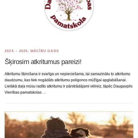
2024. - 2025. MĀCĪBU GADS
Šķirosim atkritumus pareizi!
Atkritumu šķirošana ir svarīga un nepieciešama, lai samazinātu to atkritumu
daudzumu, kas tiek nogādāts atkritumu poligonos mūžīgai apglabāšanai.
Lielākā daļa mūsu radīto atkritumu ir pārstrādājami vēlreiz, tāpēc Daugavpils
Vienības pamatskolas …