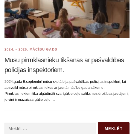
2024. - 2025. MĀCĪBU GADS
Mūsu pirmklasnieku tikšanās ar pašvaldības
policijas inspektoriem.
2024.gada 9.septembrī mūsu skolā bija pašvaldības policijas inspektori, lai
apsveikt mūsu pirmklasniekus ar jaunā mācību gada sākumu.
Pirmklasniekiem tika atgādināti svarīgākie ceļu satiksmes drošības jautājumi,
jo viņi ir mazaizsargātie ceļu …
Meklēt: