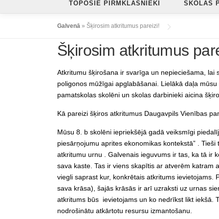
TOPOŠIE PIRMKLASNIEKI
SKOLAS 
Galvenā
»
Šķirosim atkritumus pareizi!
Šķirosim atkritumus pare
Atkritumu šķirošana ir svarīga un nepieciešama, lai
poligonos mūžīgai apglabāšanai. Lielākā daļa mūsu r
pamatskolas skolēni un skolas darbinieki aicina šķiro
Kā pareizi šķiros atkritumus Daugavpils Vienības p
Mūsu 8. b skolēni iepriekšējā gadā veiksmīgi piedal
piesārņojumu aprites ekonomikas kontekstā” . Tieš
atkritumu urnu . Galvenais ieguvums ir tas, ka tā ir
sava kaste. Tas ir viens skapītis ar atverēm katram
viegli saprast kur, konkrētais atkritums ievietojams.
sava krāsa), šajās krāsās ir arī uzraksti uz urnas sie
atkritums būs ievietojams un ko nedrīkst likt iekšā. Ta
nodrošinātu atkārtotu resursu izmantošanu.