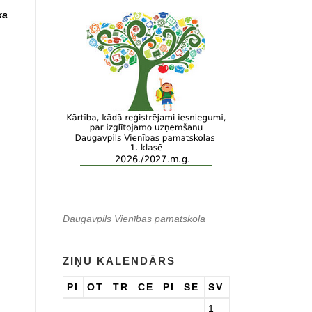
ka
Daugavpils Vienības pamatskola
ZIŅU KALENDĀRS
PI
OT
TR
CE
PI
SE
SV
1