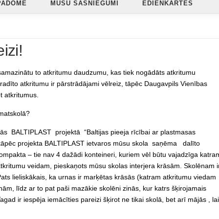
PADOME
MŪSU SASNIEGUMI
ĒDIENKARTES
izi!
 samazinātu to atkritumu daudzumu, kas tiek nogādāts atkritumu
adīto atkritumu ir pārstrādājami vēlreiz, tāpēc Daugavpils Vienības
t atkritumus.
amatskolā?
ījās BALTIPLAST projektā “Baltijas pieeja rīcībai ar plastmasas
i tāpēc projekta BALTIPLAST ietvaros mūsu skola saņēma dalīto
 kompakta – tie nav 4 dažādi konteineri, kuriem vēl būtu vajadzīga katra
 atkritumu veidam, pieskaņots mūsu skolas interjera krāsām. Skolēnam i
 Pats lieliskākais, ka urnas ir marķētas krāsās (katram atkritumu viedam
nām, līdz ar to pat paši mazākie skolēni zinās, kur katrs šķirojamais
gad ir iespēja iemācīties pareizi šķirot ne tikai skolā, bet arī mājās , la