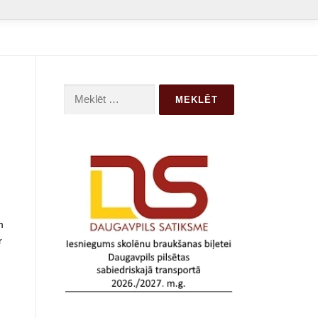
Meklēt:
m
r
i