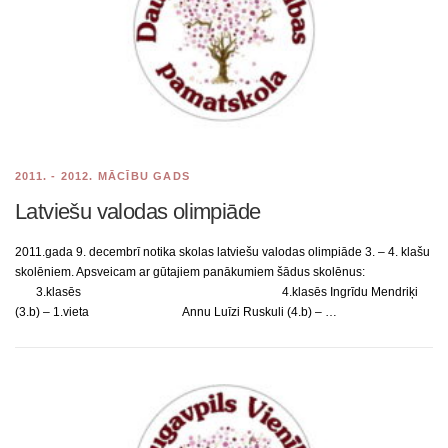
2011. - 2012. MĀCĪBU GADS
Latviešu valodas olimpiāde
2011.gada 9. decembrī notika skolas latviešu valodas olimpiāde 3. – 4. klašu
skolēniem. Apsveicam ar gūtajiem panākumiem šādus skolēnus:
3.klasēs 4.klasēs Ingrīdu Mendriķi
(3.b) – 1.vieta Annu Luīzi Ruskuli (4.b) – …