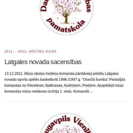
2011. - 2012. MĀCĪBU GADS
Latgales novada sacensības
13.12.2011. Mūsu skolas meiteņu komanda pārstāveja pilsētu Latgales
novada sporta spēlēs basketbolā 1996./1997.g. “Oranžā bumba”.Piedalījās
komandas no Rēzeknes, Baltinavas, Audriņiem, Preiļiem. Apspēlējot visas
komandas mūsu meitenes izcīnīja 1. vietu. Komandā …