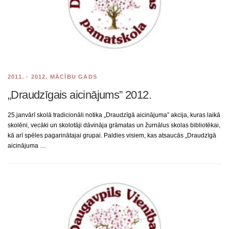
2011. - 2012. MĀCĪBU GADS
„Draudzīgais aicinājums” 2012.
25.janvārī skolā tradicionāli notika „Draudzīgā aicinājuma” akcija, kuras laikā
skolēni, vecāki un skolotāji dāvināja grāmatas un žurnālus skolas bibliotēkai,
kā arī spēles pagarinātajai grupai. Paldies visiem, kas atsaucās „Draudzīgā
aicinājuma …