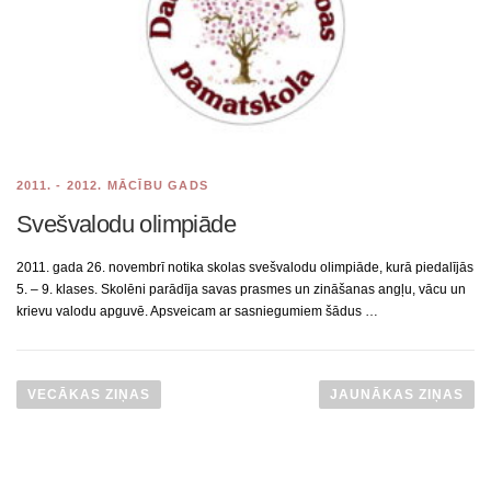
2011. - 2012. MĀCĪBU GADS
Svešvalodu olimpiāde
2011. gada 26. novembrī notika skolas svešvalodu olimpiāde, kurā piedalījās
5. – 9. klases. Skolēni parādīja savas prasmes un zināšanas angļu, vācu un
krievu valodu apguvē. Apsveicam ar sasniegumiem šādus …
Z
i
VECĀKAS ZIŅAS
JAUNĀKAS ZIŅAS
ņ
u
n