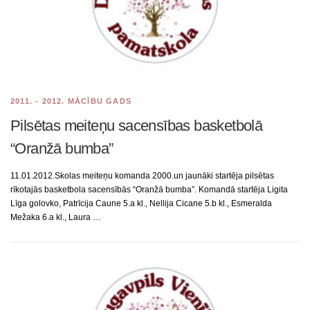
2011. - 2012. MĀCĪBU GADS
Pilsētas meiteņu sacensības basketbolā
“Oranžā bumba”
11.01.2012.Skolas meiteņu komanda 2000.un jaunāki startēja pilsētas
rīkotajās basketbola sacensībās “Oranžā bumba”. Komandā startēja Ligita
Līga golovko, Patrīcija Caune 5.a kl., Nellija Cicane 5.b kl., Esmeralda
Mežaka 6.a kl., Laura …