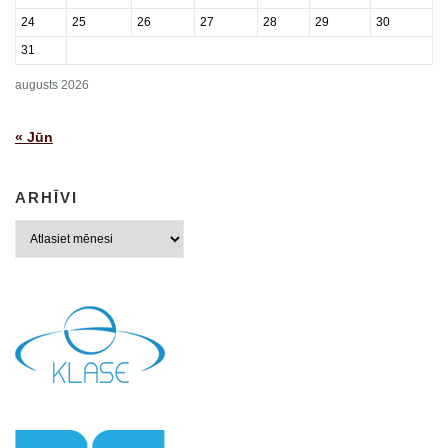
24
25
26
27
28
29
30
31
augusts 2026
« Jūn
ARHĪVI
Arhīvi