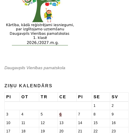
Daugavpils Vienības pamatskola
ZIŅU KALENDĀRS
PI
OT
TR
CE
PI
SE
SV
1
2
6
3
4
5
7
8
9
10
11
12
13
14
15
16
17
18
19
20
21
22
23