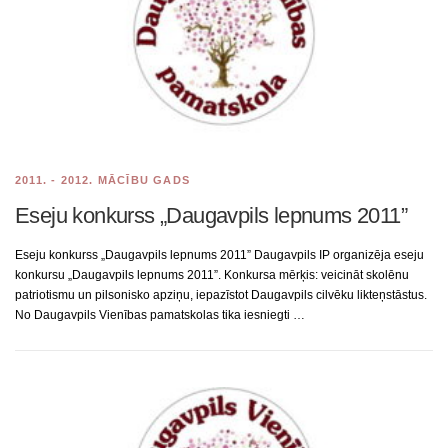
2011. - 2012. MĀCĪBU GADS
Eseju konkurss „Daugavpils lepnums 2011”
Eseju konkurss „Daugavpils lepnums 2011” Daugavpils IP organizēja eseju
konkursu „Daugavpils lepnums 2011”. Konkursa mērķis: veicināt skolēnu
patriotismu un pilsonisko apziņu, iepazīstot Daugavpils cilvēku likteņstāstus.
No Daugavpils Vienības pamatskolas tika iesniegti …