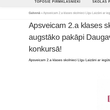
TOPOŠIE PIRMKLASNIEKI
SKOLAS 
Galvenā
»
Apsveicam 2.a klases skolnieci Līgu Laizāni ar ie
Apsveicam 2.a klases sko
augstāko pakāpi Daugavp
konkursā!
Apsveicam 2.a klases skolnieci Līgu Laizāni ar iegū