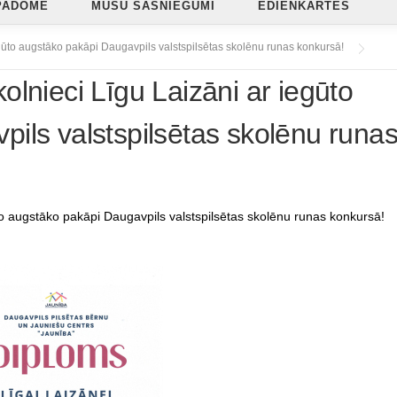
PADOME
MŪSU SASNIEGUMI
ĒDIENKARTES
gūto augstāko pakāpi Daugavpils valstspilsētas skolēnu runas konkursā!
lnieci Līgu Laizāni ar iegūto
ils valstspilsētas skolēnu runa
to augstāko pakāpi Daugavpils valstspilsētas skolēnu runas konkursā!