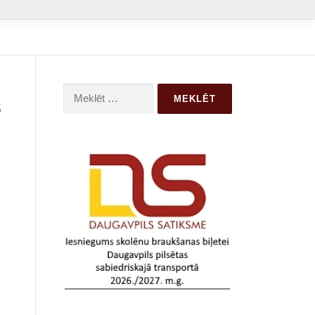
Meklēt:
s