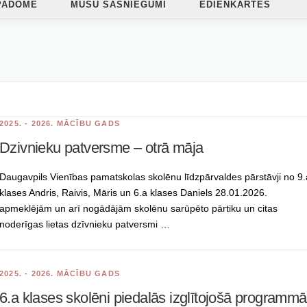
PADOME
MŪSU SASNIEGUMI
ĒDIENKARTES
2025. - 2026. MĀCĪBU GADS
Dzivnieku patversme – otrā māja
Daugavpils Vienības pamatskolas skolēnu līdzpārvaldes pārstāvji no 9.
klases Andris, Raivis, Māris un 6.a klases Daniels 28.01.2026.
apmeklējām un arī nogādājām skolēnu sarūpēto pārtiku un citas
noderīgas lietas dzīvnieku patversmi …
2025. - 2026. MĀCĪBU GADS
6.a klases skolēni piedalās izglītojošā programmā