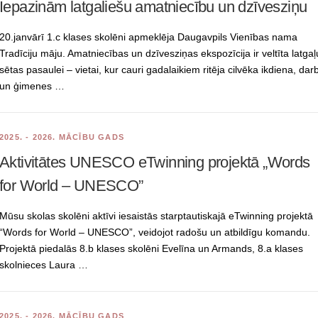
Iepazinām latgaliešu amatniecību un dzīvesziņu
20.janvārī 1.c klases skolēni apmeklēja Daugavpils Vienības nama
Tradīciju māju. Amatniecības un dzīvesziņas ekspozīcija ir veltīta latgaļ
sētas pasaulei – vietai, kur cauri gadalaikiem ritēja cilvēka ikdiena, dar
un ģimenes …
2025. - 2026. MĀCĪBU GADS
Aktivitātes UNESCO eTwinning projektā „Words
for World – UNESCO”
Mūsu skolas skolēni aktīvi iesaistās starptautiskajā eTwinning projektā
“Words for World – UNESCO”, veidojot radošu un atbildīgu komandu.
Projektā piedalās 8.b klases skolēni Evelīna un Armands, 8.a klases
skolnieces Laura …
2025. - 2026. MĀCĪBU GADS