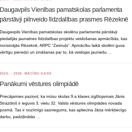
Daugavpils Vienības pamatskolas parlamenta
pārstāvji pilnveido līdzdalības prasmes Rēzeknē
Daugavpils Vienības pamatskolas skolēnu parlamenta pārstāvji
piedalījās jaunatnes līdzdalības projektu veidošanas apmācībās, kas
norisinājās Rēzeknē, ARPC “Zeimuļs”. Apmācību laikā skolēni guva
vērtīgu pieredzi un zināšanas par to, kā veidojas jauniešu …
2025. - 2026. MĀCĪBU GADS
Panākumi vēstures olimpiādē
Priecājamies paziņot, ka mūsu skolas 9.a klases izglītojamais Jānis
Strazdiņš ir ieguvis 3. vietu 32. Valsts vēstures olimpiādes novada
posmā. Tas ir nozīmīgs sasniegums, kas apliecina Jāņa mērķtiecīgo
darbu, padziļinātās …