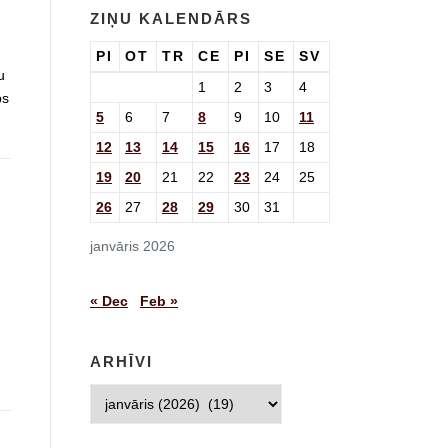
ZIŅU KALENDĀRS
PI
OT
TR
CE
PI
SE
SV
u
1
2
3
4
bs
5
6
7
8
9
10
11
12
13
14
15
16
17
18
19
20
21
22
23
24
25
26
27
28
29
30
31
janvāris 2026
« Dec
Feb »
ARHĪVI
Arhīvi