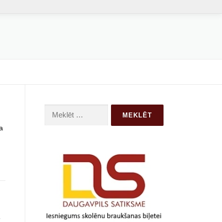
Meklēt:
a