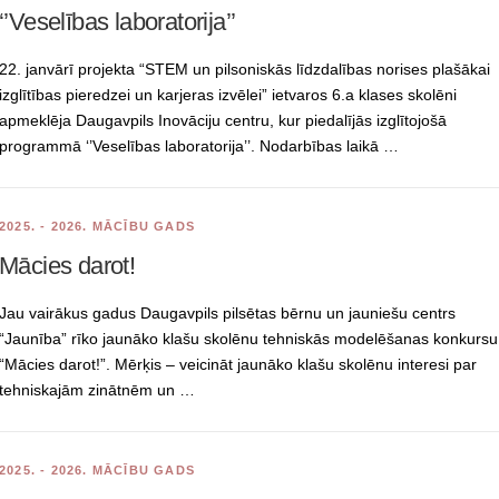
‘’Veselības laboratorija’’
22. janvārī projekta “STEM un pilsoniskās līdzdalības norises plašākai
izglītības pieredzei un karjeras izvēlei” ietvaros 6.a klases skolēni
apmeklēja Daugavpils Inovāciju centru, kur piedalījās izglītojošā
programmā ‘’Veselības laboratorija’’. Nodarbības laikā …
2025. - 2026. MĀCĪBU GADS
Mācies darot!
Jau vairākus gadus Daugavpils pilsētas bērnu un jauniešu centrs
“Jaunība” rīko jaunāko klašu skolēnu tehniskās modelēšanas konkursu
“Mācies darot!”. Mērķis – veicināt jaunāko klašu skolēnu interesi par
tehniskajām zinātnēm un …
2025. - 2026. MĀCĪBU GADS