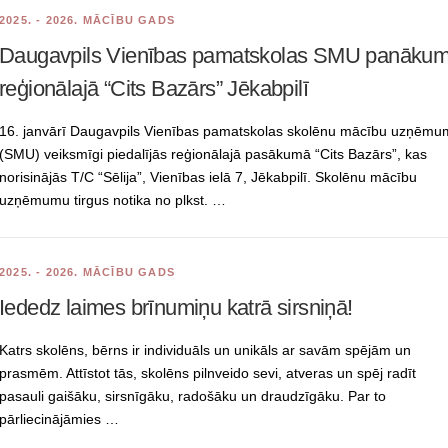
2025. - 2026. MĀCĪBU GADS
Daugavpils Vienības pamatskolas SMU panākum
reģionālajā “Cits Bazārs” Jēkabpilī
16. janvārī Daugavpils Vienības pamatskolas skolēnu mācību uzņēmu
(SMU) veiksmīgi piedalījās reģionālajā pasākumā “Cits Bazārs”, kas
norisinājās T/C “Sēlija”, Vienības ielā 7, Jēkabpilī. Skolēnu mācību
uzņēmumu tirgus notika no plkst. …
2025. - 2026. MĀCĪBU GADS
Iededz laimes brīnumiņu katrā sirsniņā!
Katrs skolēns, bērns ir individuāls un unikāls ar savām spējām un
prasmēm. Attīstot tās, skolēns pilnveido sevi, atveras un spēj radīt
pasauli gaišāku, sirsnīgāku, radošāku un draudzīgāku. Par to
pārliecinājāmies …