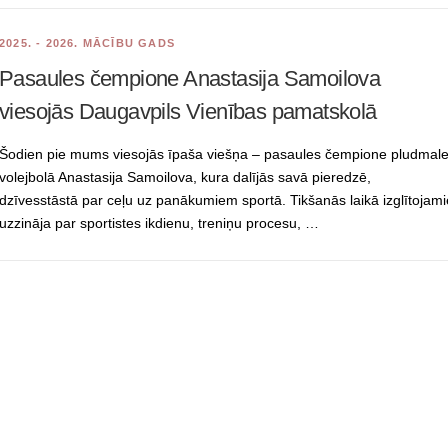
2025. - 2026. MĀCĪBU GADS
Pasaules čempione Anastasija Samoilova
viesojās Daugavpils Vienības pamatskolā
Šodien pie mums viesojās īpaša viešņa – pasaules čempione pludmal
volejbolā Anastasija Samoilova, kura dalījās savā pieredzē,
dzīvesstāstā par ceļu uz panākumiem sportā. Tikšanās laikā izglītojami
uzzināja par sportistes ikdienu, treniņu procesu, …