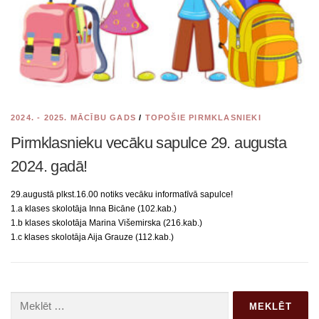
2024. - 2025. MĀCĪBU GADS
/
TOPOŠIE PIRMKLASNIEKI
Pirmklasnieku vecāku sapulce 29. augusta
2024. gadā!
29.augustā plkst.16.00 notiks vecāku informatīvā sapulce!
1.a klases skolotāja Inna Bicāne (102.kab.)
1.b klases skolotāja Marina Višemirska (216.kab.)
1.c klases skolotāja Aija Grauze (112.kab.)
Meklēt: