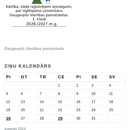
Daugavpils Vienības pamatskola
ZIŅU KALENDĀRS
PI
OT
TR
CE
PI
SE
SV
1
2
3
4
5
6
7
8
9
10
11
12
13
14
15
16
17
18
19
20
21
22
23
24
25
26
29
27
28
30
31
augusts 2024