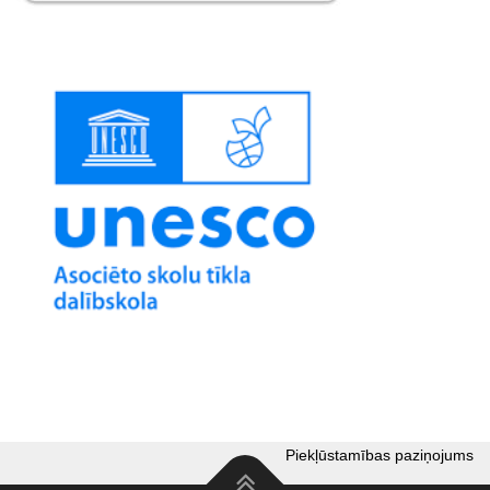
Piekļūstamības paziņojums