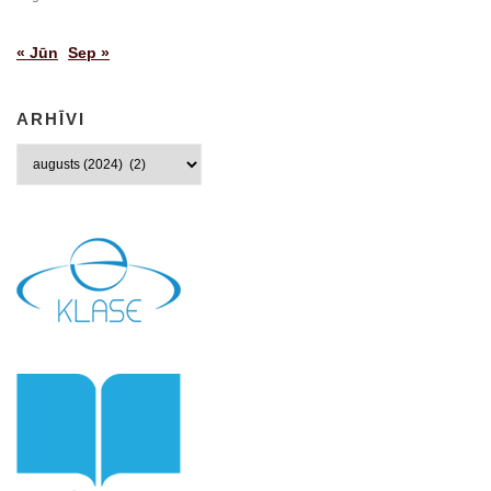
« Jūn
Sep »
ARHĪVI
Arhīvi