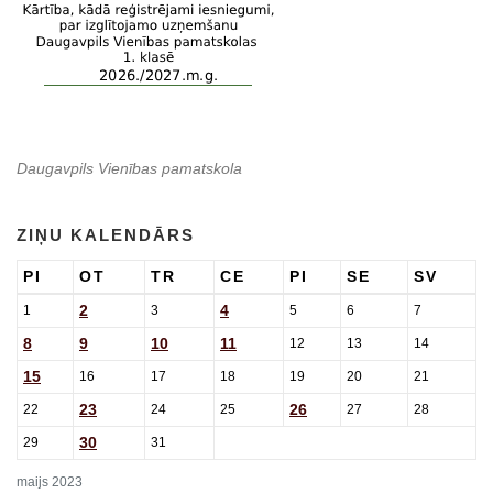
Daugavpils Vienības pamatskola
ZIŅU KALENDĀRS
PI
OT
TR
CE
PI
SE
SV
2
4
1
3
5
6
7
8
9
10
11
12
13
14
15
16
17
18
19
20
21
23
26
22
24
25
27
28
30
29
31
maijs 2023