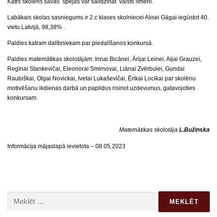
Katrs skolēns savas spējas var salīdzināt valsts līmenī.
Labākais skolas sasniegums ir 2.c klases skolniecei Alisei Gāgai iegūstot 40.
vietu Latvijā, 98,38% .
Paldies katram dalībniekam par piedalīšanos konkursā.
Paldies matemātikas skolotājām: Innai Bicānei, Ārijai Leinei, Aijai Grauzei,
Regīnai Stankevičai, Eleonorai Smirnovai, Liānai Zvērbulei, Gundai
Raubiškai, Olgai Novickai, Ivetai Lukaševičai, Ērikai Locikai par skolēnu
motivēšanu ikdienas darbā un papildus risinot uzdevumus, gatavojoties
konkursam.
Matemātikas skolotāja
L.Bužinska
Informācija mājaslapā ievietota – 08.05.2023
Meklēt: