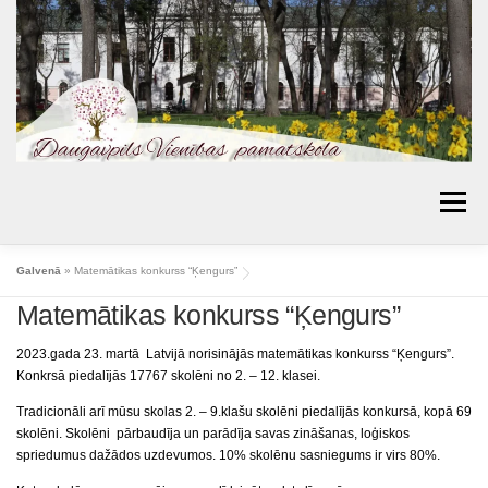
Skip
to
content
Menu
AKTUALITĀTES
PAR SKOLU
IZGLĪTĪBA
Galvenā
»
Matemātikas konkurss “Ķengurs”
Matemātikas konkurss “Ķengurs”
VECĀKIEM
BIBLIOTĒKA
PROJEKTI
KONTAKTI
TOPOŠIE PIRMKLASNIEKI
2023.gada 23. martā Latvijā norisinājās matemātikas konkurss “Ķengurs”.
Konkrsā piedalījās 17767 skolēni no 2. – 12. klasei.
SKOLAS PADOME
MŪSU SASNIEGUMI
Tradicionāli arī mūsu skolas 2. – 9.klašu skolēni piedalījās konkursā, kopā 69
skolēni. Skolēni pārbaudīja un parādīja savas zināšanas, loģiskos
ĒDIENKARTES
spriedumus dažādos uzdevumos. 10% skolēnu sasniegums ir virs 80%.