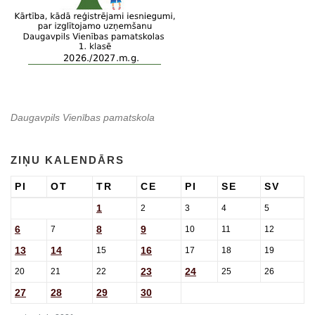
Daugavpils Vienības pamatskola
ZIŅU KALENDĀRS
PI
OT
TR
CE
PI
SE
SV
1
2
3
4
5
6
8
9
7
10
11
12
13
14
16
15
17
18
19
23
24
20
21
22
25
26
27
28
29
30