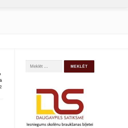
Meklēt:
u
jā
2