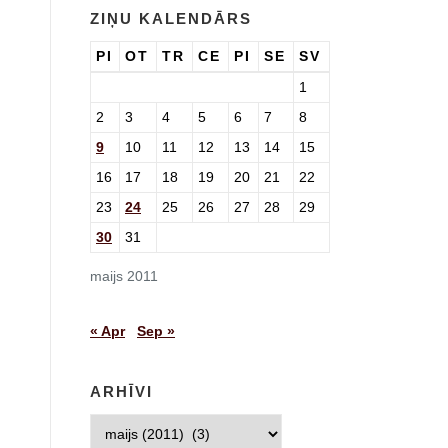
ZIŅU KALENDĀRS
PI
OT
TR
CE
PI
SE
SV
1
2
3
4
5
6
7
8
9
10
11
12
13
14
15
16
17
18
19
20
21
22
23
24
25
26
27
28
29
30
31
maijs 2011
« Apr
Sep »
ARHĪVI
Arhīvi