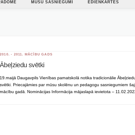
PADOME
MŪSU SASNIEGUMI
ĒDIENKARTES
2010. - 2011. MĀCĪBU GADS
Ābeļziedu svētki
19.maijā Daugavpils Vienības pamatskolā notika tradicionālie Ābeļzied
svētki. Priecajāmies par mūsu skolēnu un pedagogu sasniegumiem ša
mācību gadā. Nominācijas Informācija mājaslapā ievietota – 11.02.202