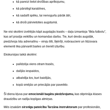
kā pareizi lietot drošības aprīkojumu,
kā pārslēgt karabīnes,
kā sadalīt spēku, lai nenogurtu pārāk ātri,
kā droši pārvietoties augstumā.
Ne visi skolēni izvēlējās kāpt augstajās trasēs – daļa izmantoja “tīkla futbolu”,
kas arī prasīja veiklību un komandas darbu. Tie, kuri devās augstāk,
piedzīvoja īstu adrenalīnu – virvju tilti, šķēršļi, nobraucieni un līdzsvara
elementi lika pārvarēt bailes un trenēt izturību.
Ekskursijas laikā skolēni:
palīdzēja viens otram trasēs,
dalījās iespaidos,
atbalstīja tos, kuri baidījās,
kopā smējās un priecājās par paveikto.
Šī diena kļuva par
emocionāli bagātu piedzīvojumu
,
kas stiprināja klases
draudzību un radīja kopīgas atmiņas.
Mēs izsakām
sirsnīgu pateicību Tarzāna instruktoram
par profesionālo,