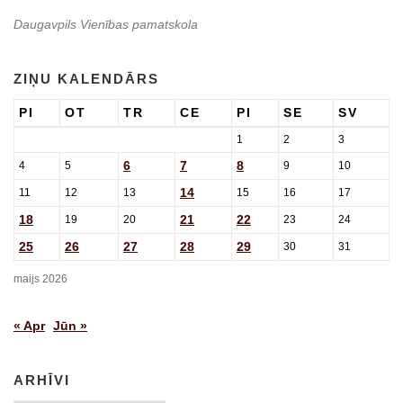
Daugavpils Vienības pamatskola
ZIŅU KALENDĀRS
PI
OT
TR
CE
PI
SE
SV
1
2
3
6
7
8
4
5
9
10
14
11
12
13
15
16
17
18
21
22
19
20
23
24
25
26
27
28
29
30
31
maijs 2026
« Apr
Jūn »
ARHĪVI