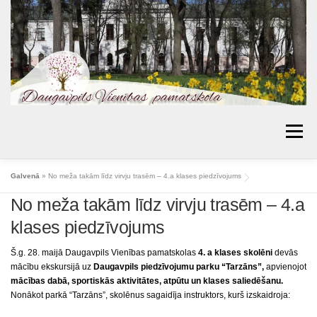
Skip
to
content
Menu
AKTUALITĀTES
PAR SKOLU
IZGLĪTĪBA
Galvenā
»
No meža takām līdz virvju trasēm – 4.a klases piedzīvojums
No meža takām līdz virvju trasēm – 4.a
VECĀKIEM
BIBLIOTĒKA
PROJEKTI
klases piedzīvojums
KONTAKTI
TOPOŠIE PIRMKLASNIEKI
Š.g. 28. maijā Daugavpils Vienības pamatskolas
4. a klases skolēni
devās
SKOLAS PADOME
MŪSU SASNIEGUMI
mācību ekskursijā uz
Daugavpils piedzīvojumu parku “Tarzāns”
,
apvienojot
mācības dabā, sportiskās
aktivitātes, atpūtu un klases saliedēšanu
.
ĒDIENKARTES
Nonākot parkā “Tarzāns”, skolēnus sagaidīja instruktors, kurš izskaidroja: