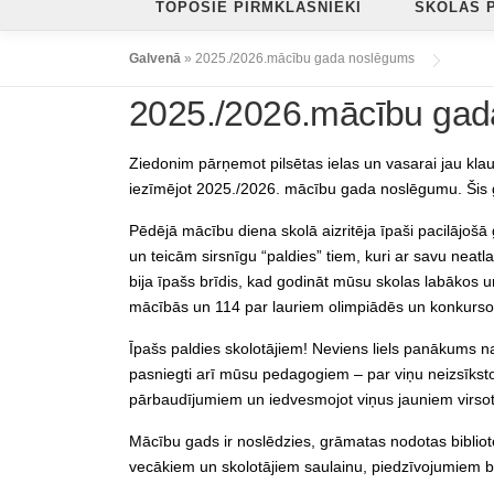
TOPOŠIE PIRMKLASNIEKI
SKOLAS 
Galvenā
»
2025./2026.mācību gada noslēgums
2025./2026.mācību gad
Ziedonim pārņemot pilsētas ielas un vasarai jau kla
iezīmējot 2025./2026. mācību gada noslēgumu. Šis ga
Pēdējā mācību diena skolā aizritēja īpaši pacilājošā
un teicām sirsnīgu “paldies” tiem, kuri ar savu neatl
bija īpašs brīdis, kad godināt mūsu skolas labākos
mācībās un 114 par lauriem olimpiādēs un konkurso
Īpašs paldies skolotājiem! Neviens liels panākums n
pasniegti arī mūsu pedagogiem – par viņu neizsīkstoš
pārbaudījumiem un iedvesmojot viņus jauniem virs
Mācību gads ir noslēdzies, grāmatas nodotas bibliotē
vecākiem un skolotājiem saulainu, piedzīvojumiem 