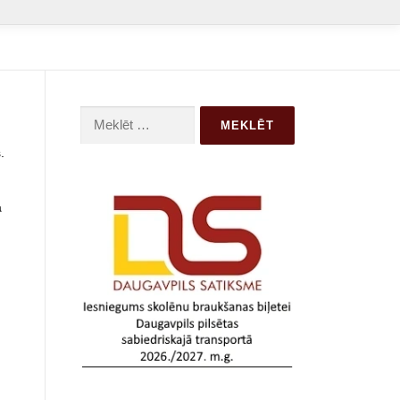
Meklēt:
s.
a