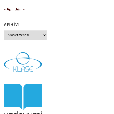
« Apr
Jūn »
ARHĪVI
Arhīvi