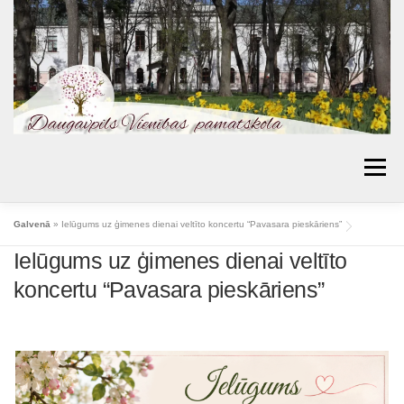
Skip
to
content
Menu
AKTUALITĀTES
PAR SKOLU
IZGLĪTĪBA
Galvenā
»
Ielūgums uz ģimenes dienai veltīto koncertu “Pavasara pieskāriens”
Ielūgums uz ģimenes dienai veltīto
VECĀKIEM
BIBLIOTĒKA
PROJEKTI
koncertu “Pavasara pieskāriens”
KONTAKTI
TOPOŠIE PIRMKLASNIEKI
SKOLAS PADOME
MŪSU SASNIEGUMI
ĒDIENKARTES