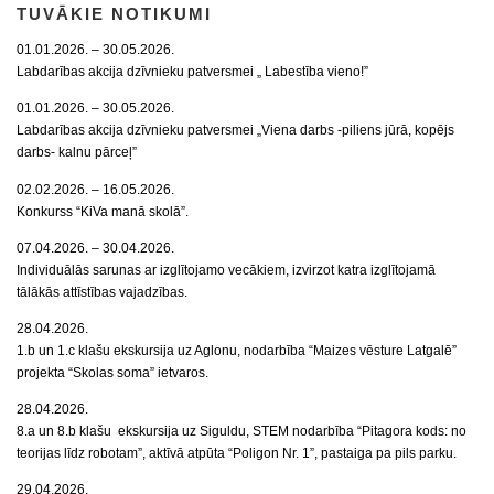
TUVĀKIE NOTIKUMI
01.01.2026. – 30.05.2026.
Labdarības akcija dzīvnieku patversmei „ Labestība vieno!”
01.01.2026. – 30.05.2026.
Labdarības akcija dzīvnieku patversmei „Viena darbs -piliens jūrā, kopējs
darbs- kalnu pārceļ”
02.02.2026. – 16.05.2026.
Konkurss “KiVa manā skolā”.
07.04.2026. – 30.04.2026.
Individuālās sarunas ar izglītojamo vecākiem, izvirzot katra izglītojamā
tālākās attīstības vajadzības.
28.04.2026.
1.b un 1.c klašu ekskursija uz Aglonu, nodarbība “Maizes vēsture Latgalē”
projekta “Skolas soma” ietvaros.
28.04.2026.
8.a un 8.b klašu ekskursija uz Siguldu, STEM nodarbība “Pitagora kods: no
teorijas līdz robotam”, aktīvā atpūta “Poligon Nr. 1”, pastaiga pa pils parku.
29.04.2026.