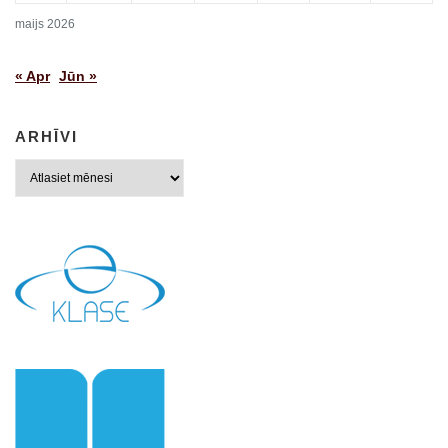
maijs 2026
« Apr
Jūn »
ARHĪVI
Arhīvi