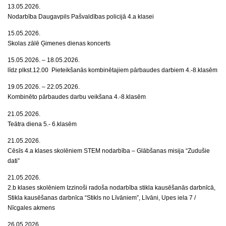
13.05.2026.
Nodarbība Daugavpils Pašvaldības policijā 4.a klasei
15.05.2026.
Skolas zālē Ģimenes dienas koncerts
15.05.2026. – 18.05.2026.
līdz plkst.12.00 Pieteikšanās kombinētajiem pārbaudes darbiem 4.-8.klasēm
19.05.2026. – 22.05.2026.
Kombinēto pārbaudes darbu veikšana 4.-8.klasēm
21.05.2026.
Teātra diena 5.- 6.klasēm
21.05.2026.
Cēsīs 4.a klases skolēniem STEM nodarbība – Glābšanas misija “Zudušie
dati”
21.05.2026.
2.b klases skolēniem Izzinoši radoša nodarbība stikla kausēšanās darbnīcā,
Stikla kausēšanas darbnīca “Stikls no Līvāniem”, Līvāni, Upes iela 7 /
Nīcgales akmens
26.05.2026.