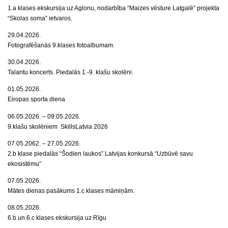
1.a klases ekskursija uz Aglonu, nodarbība “Maizes vēsture Latgalē” projekta
“Skolas soma” ietvaros.
29.04.2026.
Fotografēšanās 9.klases fotoalbumam.
30.04.2026.
Talantu koncerts. Piedalās 1.-9. klašu skolēni.
01.05.2026.
Eiropas sporta diena
06.05.2026. – 09.05.2026.
9.klašu skolēniem SkillsLatvia 2026
07.05.2062. – 27.05.2026.
2.b klase piedalās “Šodien laukos” Latvijas konkursā “Uzbūvē savu
ekosistēmu”
07.05.2026.
Mātes dienas pasākums 1.c klases māmiņām.
08.05.2026.
6.b un 6.c klases ekskursija uz Rīgu