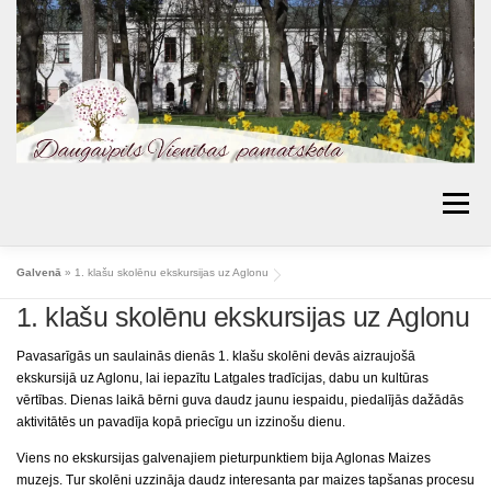
Skip
to
content
Menu
AKTUALITĀTES
PAR SKOLU
IZGLĪTĪBA
Galvenā
»
1. klašu skolēnu ekskursijas uz Aglonu
1. klašu skolēnu ekskursijas uz Aglonu
VECĀKIEM
BIBLIOTĒKA
PROJEKTI
KONTAKTI
TOPOŠIE PIRMKLASNIEKI
Pavasarīgās un saulainās dienās 1. klašu skolēni devās aizraujošā
ekskursijā uz Aglonu, lai iepazītu Latgales tradīcijas, dabu un kultūras
SKOLAS PADOME
MŪSU SASNIEGUMI
vērtības. Dienas laikā bērni guva daudz jaunu iespaidu, piedalījās dažādās
aktivitātēs un pavadīja kopā priecīgu un izzinošu dienu.
ĒDIENKARTES
Viens no ekskursijas galvenajiem pieturpunktiem bija Aglonas Maizes
muzejs. Tur skolēni uzzināja daudz interesanta par maizes tapšanas procesu