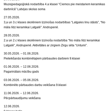
Muzejpedagoģiskā nodarbība 4.a klasei “Ciemos pie meistariem keramikas
darbnīcā” Latvijas skolas soma
27.05.2026.
3,a un 3.c klases skolēniem Izzinošas nodarbības “Latgales linu stāsts”, “No
māla līdz keramikai Latgalē”. Andrupenē.
28.05.2026.
2.a un 2.c klases skolēniem Izzinoša nodarbība “No māla līdz keramikai
Latgalē”, Andrupenē. Aktivitātes ar zirgiem Zirgu sēta “Untumi”.
30.05.2026. – 01.06.2026.
Pieteikšanās kombinētajiem pārbaudes darbiem 9.klasei
01.06.2026. – 12.06.2026.
Pagarinātais mācību gads
03.06.2026. – 05.06.2026.
Kombinēto pārbaudes darbu veikšana 9.klasei
11.06.2026. – 12.06.2026.
Pēcpārbaudījumu veikšana
12.06.2026.