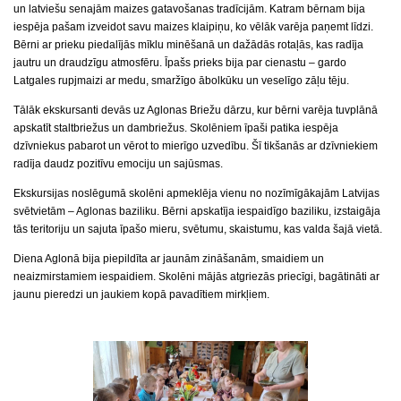
un latviešu senajām maizes gatavošanas tradīcijām. Katram bērnam bija
iespēja pašam izveidot savu maizes klaipiņu, ko vēlāk varēja paņemt līdzi.
Bērni ar prieku piedalījās mīklu minēšanā un dažādās rotaļās, kas radīja
jautru un draudzīgu atmosfēru. Īpašs prieks bija par cienastu – gardo
Latgales rupjmaizi ar medu, smaržīgo ābolkūku un veselīgo zāļu tēju.
Tālāk ekskursanti devās uz Aglonas Briežu dārzu, kur bērni varēja tuvplānā
apskatīt staltbriežus un dambriežus. Skolēniem īpaši patika iespēja
dzīvniekus pabarot un vērot to mierīgo uzvedību. Šī tikšanās ar dzīvniekiem
radīja daudz pozitīvu emociju un sajūsmas.
Ekskursijas noslēgumā skolēni apmeklēja vienu no nozīmīgākajām Latvijas
svētvietām – Aglonas baziliku. Bērni apskatīja iespaidīgo baziliku, izstaigāja
tās teritoriju un sajuta īpašo mieru, svētumu, skaistumu, kas valda šajā vietā.
Diena Aglonā bija piepildīta ar jaunām zināšanām, smaidiem un
neaizmirstamiem iespaidiem. Skolēni mājās atgriezās priecīgi, bagātināti ar
jaunu pieredzi un jaukiem kopā pavadītiem mirkļiem.