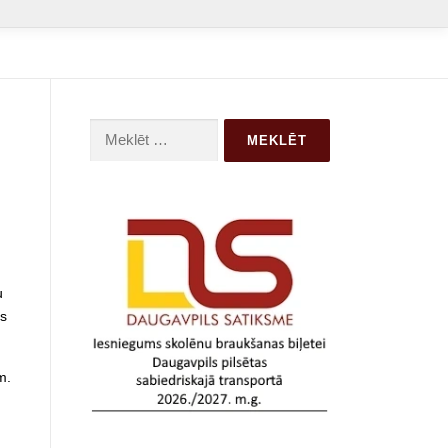
Meklēt:
,
u
ās
m.