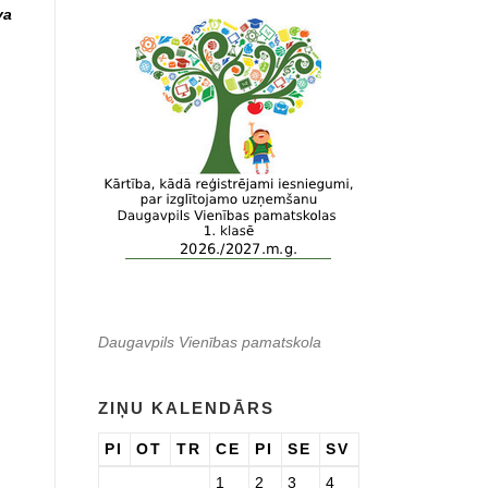
va
Daugavpils Vienības pamatskola
ZIŅU KALENDĀRS
PI
OT
TR
CE
PI
SE
SV
1
2
3
4