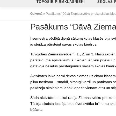
TOPOŠIE PIRMKLASNIEKI
SKOLAS 
Galvenā
»
Pasākums “Dāvā Ziemassvētku prieku skolas bie
Pasākums “Dāvā Ziemass
I semestra pēdējā dienā sākumskolas klasēs bija svē
jo steidza pārsteigt savus skolas biedrus.
Tuvojoties Ziemassvētkiem, 1., 2. un 3. klašu skolēni
pārsteiguma apsveikumus. Skolēni ar lielu prieku un 
gatavoja nelielus pārsteigumus saviem skolas biedr
Aktivitātes laikā bērni devās ciemos uz citām klasēm,
pilna noskaņa – smaidi, sirsnīgi vārdi un patīkams
palīdzēja skolēniem labāk iepazīt vienam otru un sti
Šāda aktivitāte ne tikai radīja Ziemassvētku prieku,
Tā bija skaista iespēja piedzīvot svētku brīnumu sko
būšana.