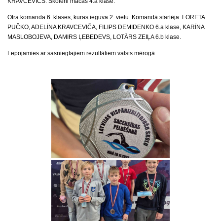
KRAVCEVIČS. Skolēni mācās 4.a klasē.
Otra komanda 6. klases, kuras ieguva 2. vietu. Komandā startēja: LORETA
PUČKO, ADELĪNA KRAVCEVIČA, FILIPS DEMIDENKO 6.a klase, KARĪNA
MASLOBOJEVA, DAMIRS ĻEBEDEVS, LOTĀRS ZEIĻA 6.b klase.
Lepojamies ar sasniegtajiem rezultātiem valsts mērogā.