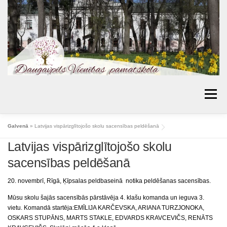
Skip
to
content
Menu
AKTUALITĀTES
PAR SKOLU
IZGLĪTĪBA
Galvenā
»
Latvijas vispārizglītojošo skolu sacensības peldēšanā
Latvijas vispārizglītojošo skolu
VECĀKIEM
BIBLIOTĒKA
PROJEKTI
sacensības peldēšanā
KONTAKTI
TOPOŠIE PIRMKLASNIEKI
20. novembrī, Rīgā, Ķīpsalas peldbaseinā notika peldēšanas sacensības.
SKOLAS PADOME
MŪSU SASNIEGUMI
Mūsu skolu šajās sacensībās pārstāvēja 4. klašu komanda un ieguva 3.
ĒDIENKARTES
vietu. Komandā startēja:EMĪLIJA KARČEVSKA, ARIANA TURZJONOKA,
OSKARS STUPĀNS, MARTS STAKLE, EDVARDS KRAVCEVIČS, RENĀTS