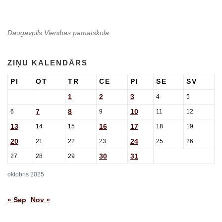
Daugavpils Vienības pamatskola
ZIŅU KALENDĀRS
PI
OT
TR
CE
PI
SE
SV
1
2
3
4
5
7
8
10
6
9
11
12
13
16
17
14
15
18
19
20
24
21
22
23
25
26
30
31
27
28
29
oktobris 2025
« Sep
Nov »