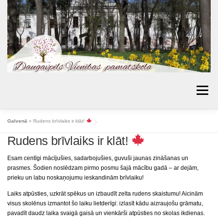
Skip
to
content
Menu
AKTUALITĀTES
PAR SKOLU
IZGLĪTĪBA
Galvenā
»
Rudens brīvlaiks ir klāt!
Rudens brīvlaiks ir klāt!
VECĀKIEM
BIBLIOTĒKA
PROJEKTI
KONTAKTI
TOPOŠIE PIRMKLASNIEKI
Esam centīgi mācījušies, sadarbojušies, guvuši jaunas zināšanas un
prasmes. Šodien noslēdzam pirmo posmu šajā mācību gadā – ar dejām,
SKOLAS PADOME
MŪSU SASNIEGUMI
prieku un labu noskaņojumu ieskandinām brīvlaiku!
Laiks atpūsties, uzkrāt spēkus un izbaudīt zelta rudens skaistumu! Aicinām
ĒDIENKARTES
visus skolēnus izmantot šo laiku lietderīgi: izlasīt kādu aizraujošu grāmatu,
pavadīt daudz laika svaigā gaisā un vienkārši atpūsties no skolas ikdienas.