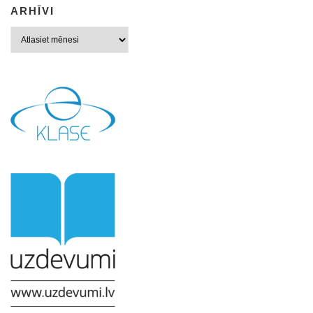
ARHĪVI
Arhīvi