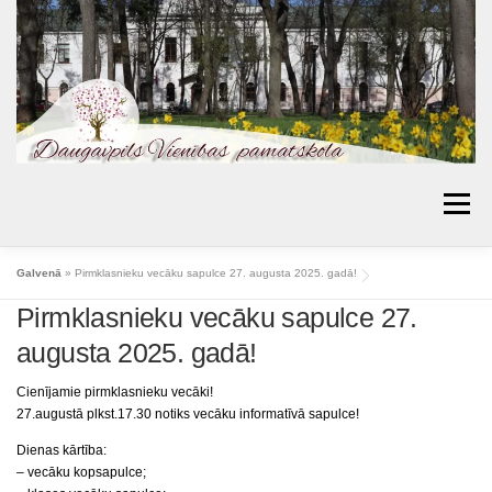
Skip
to
content
Menu
AKTUALITĀTES
PAR SKOLU
IZGLĪTĪBA
Galvenā
»
Pirmklasnieku vecāku sapulce 27. augusta 2025. gadā!
Pirmklasnieku vecāku sapulce 27.
VECĀKIEM
BIBLIOTĒKA
PROJEKTI
augusta 2025. gadā!
KONTAKTI
TOPOŠIE PIRMKLASNIEKI
Cienījamie pirmklasnieku vecāki!
SKOLAS PADOME
MŪSU SASNIEGUMI
27.augustā plkst.17.30 notiks vecāku informatīvā sapulce!
ĒDIENKARTES
Dienas kārtība:
– vecāku kopsapulce;