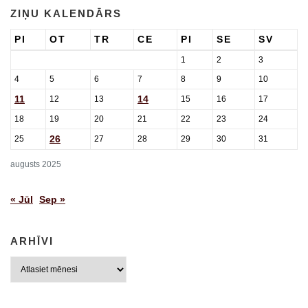
ZIŅU KALENDĀRS
PI
OT
TR
CE
PI
SE
SV
1
2
3
4
5
6
7
8
9
10
11
14
12
13
15
16
17
18
19
20
21
22
23
24
26
25
27
28
29
30
31
augusts 2025
« Jūl
Sep »
ARHĪVI
Arhīvi