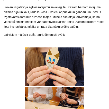
Skolēni izgatavoja eglītes rotājumu savai eglītei. Katram bērnam rotājuma
dizains bija unikāls, radošs, košs. Skolēni ar prieku un gandarījumu savus
izgatavotos darbiņus aiznesa mājās. Muzeja skolotāja iedvesmoja, ka no
vienkāršiem materiāliem var pagatavot skaistas lietas. Savām rociņām radīta
lieta ir sirsnīgāka, mīļāka un rada tīkamāku svētku sajūtu.
Lai visiem mājās ir gaiši, jauki, ģimeniski svētki!