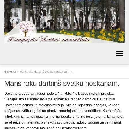
Skip
to
content
Menu
AKTUALITĀTES
PAR SKOLU
IZGLĪTĪBA
Galvenā
»
Mans roku darbiņš svētku noskaņām.
Mans roku darbiņš svētku noskaņām.
VECĀKIEM
BIBLIOTĒKA
PROJEKTI
KONTAKTI
TOPOŠIE PIRMKLASNIEKI
Decembra pēdējā mācību nedēļā 4.a., 4.b., 4.c klases skolēni projekta
“Latvijas skolas soma” ietvaros apmeklēja radošo darbnīcu Daugavpils
SKOLAS PADOME
MŪSU SASNIEGUMI
Novadpētniecības un mākslas muzejā. Skolēni iepazina iespējas, kā radīt
rotājumus svētku eglītei no otrreiz izmantojamiem materiāliem. Katra mājās
ĒDIENKARTES
atliek kādi izmantoti materiāli no tīra iepakojuma, no iesaiņojuma. Izmantojot
šo otrreizējo materiālu, pieliekot savu piepūli, radošo izdomu un vēlmi radīt
jaunas lietas, var savu māju oriģināli izrotāt svētkiem.