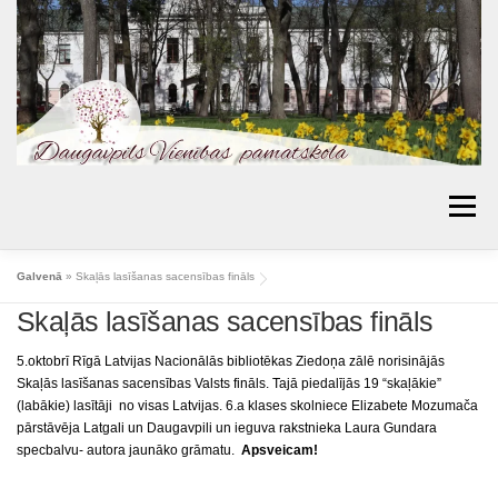
Skip
to
content
Menu
AKTUALITĀTES
PAR SKOLU
IZGLĪTĪBA
Galvenā
»
Skaļās lasīšanas sacensības fināls
Skaļās lasīšanas sacensības fināls
VECĀKIEM
BIBLIOTĒKA
PROJEKTI
KONTAKTI
TOPOŠIE PIRMKLASNIEKI
5.oktobrī Rīgā Latvijas Nacionālās bibliotēkas Ziedoņa zālē norisinājās
Skaļās lasīšanas sacensības Valsts fināls. Tajā piedalījās 19 “skaļākie”
SKOLAS PADOME
MŪSU SASNIEGUMI
(labākie) lasītāji no visas Latvijas. 6.a klases skolniece Elizabete Mozumača
pārstāvēja Latgali un Daugavpili un ieguva rakstnieka Laura Gundara
ĒDIENKARTES
specbalvu- autora jaunāko grāmatu.
Apsveicam!