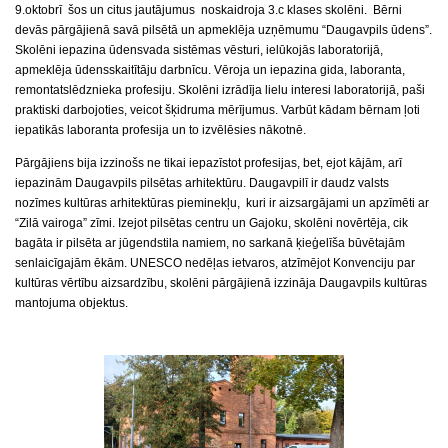
9.oktobrī šos un citus jautājumus noskaidroja 3.c klases skolēni. Bērni
devās pārgājienā savā pilsētā un apmeklēja uzņēmumu “Daugavpils ūdens”.
Skolēni iepazina ūdensvada sistēmas vēsturi, ielūkojās laboratorijā,
apmeklēja ūdensskaitītāju darbnīcu. Vēroja un iepazina gida, laboranta,
remontatslēdznieka profesiju. Skolēni izrādīja lielu interesi laboratorijā, paši
praktiski darbojoties, veicot šķidruma mērījumus. Varbūt kādam bērnam ļoti
iepatikās laboranta profesija un to izvēlēsies nākotnē.
Pārgājiens bija izzinošs ne tikai iepazīstot profesijas, bet, ejot kājām, arī
iepazinām Daugavpils pilsētas arhitektūru. Daugavpilī ir daudz valsts
nozīmes kultūras arhitektūras pieminekļu, kuri ir aizsargājami un apzīmēti ar
“Zilā vairoga” zīmi. Izejot pilsētas centru un Gajoku, skolēni novērtēja, cik
bagāta ir pilsēta ar jūgendstila namiem, no sarkanā ķieģelīša būvētajām
senlaicīgajām ēkām. UNESCO nedēļas ietvaros, atzīmējot Konvenciju par
kultūras vērtību aizsardzību, skolēni pārgājienā izzināja Daugavpils kultūras
mantojuma objektus.