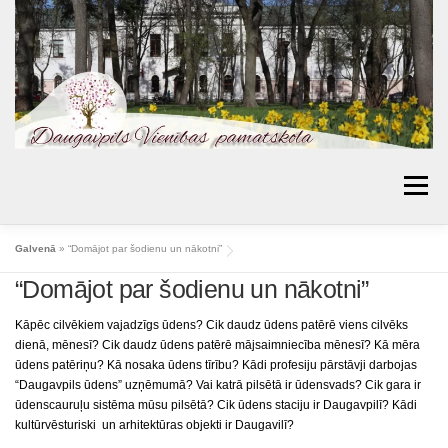
Skip
to
content
Menu
AKTUALITĀTES
PAR SKOLU
IZGLĪTĪBA
Galvenā
»
“Domājot par šodienu un nākotni”
“Domājot par šodienu un nākotni”
VECĀKIEM
BIBLIOTĒKA
PROJEKTI
KONTAKTI
TOPOŠIE PIRMKLASNIEKI
Kāpēc cilvēkiem vajadzīgs ūdens? Cik daudz ūdens patērē viens cilvēks
dienā, mēnesī? Cik daudz ūdens patērē mājsaimniecība mēnesī? Kā mēra
SKOLAS PADOME
MŪSU SASNIEGUMI
ūdens patēriņu? Kā nosaka ūdens tīrību? Kādi profesiju pārstāvji darbojas
“Daugavpils ūdens” uzņēmumā? Vai katrā pilsētā ir ūdensvads? Cik gara ir
ĒDIENKARTES
ūdenscauruļu sistēma mūsu pilsētā? Cik ūdens staciju ir Daugavpilī? Kādi
kultūrvēsturiski un arhitektūras objekti ir Daugavilī?