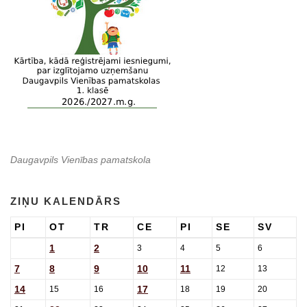
Daugavpils Vienības pamatskola
ZIŅU KALENDĀRS
PI
OT
TR
CE
PI
SE
SV
1
2
3
4
5
6
7
8
9
10
11
12
13
14
17
15
16
18
19
20