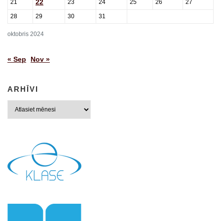
22
21
23
24
25
26
27
28
29
30
31
oktobris 2024
« Sep
Nov »
ARHĪVI
Arhīvi