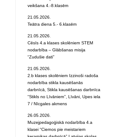
veikšana 4.-8.klasēm
21.05.2026.
Teātra diena 5.- 6.klasēm
21.05.2026.
Cēsīs 4.a klases skolēniem STEM
nodarbība – Glābšanas misija
“Zudušie dati”
21.05.2026.
2.b klases skolēniem Izzinoši radoša
nodarbība stikla kausēšanās
darbnīcā, Stikla kausēšanas darbnīca
“Stikls no Līvāniem”, Līvāni, Upes iela
7 / Nīcgales akmens
26.05.2026.
Muzejpedagoģiskā nodarbība 4.a
klasei “Ciemos pie meistariem
keramikas darbnīcā” Latvijas skolas