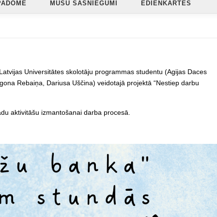
PADOME
MŪSU SASNIEGUMI
ĒDIENKARTES
Latvijas Universitātes skolotāju programmas studentu (Agijas Daces
 Egona Rebaiņa, Dariusa Uščina) veidotajā projektā “Nestiep darbu
ādu aktivitāšu izmantošanai darba procesā.