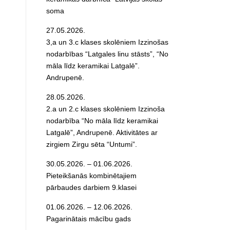
soma
27.05.2026.
3,a un 3.c klases skolēniem Izzinošas
nodarbības “Latgales linu stāsts”, “No
māla līdz keramikai Latgalē”.
Andrupenē.
28.05.2026.
2.a un 2.c klases skolēniem Izzinoša
nodarbība “No māla līdz keramikai
Latgalē”, Andrupenē. Aktivitātes ar
zirgiem Zirgu sēta “Untumi”.
30.05.2026. – 01.06.2026.
Pieteikšanās kombinētajiem
pārbaudes darbiem 9.klasei
01.06.2026. – 12.06.2026.
Pagarinātais mācību gads