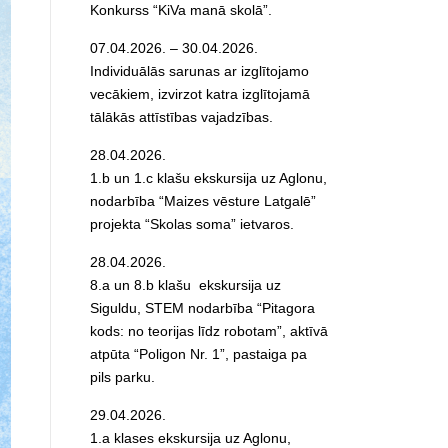
Konkurss “KiVa manā skolā”.
07.04.2026. – 30.04.2026.
Individuālās sarunas ar izglītojamo
vecākiem, izvirzot katra izglītojamā
tālākās attīstības vajadzības.
28.04.2026.
1.b un 1.c klašu ekskursija uz Aglonu,
nodarbība “Maizes vēsture Latgalē”
projekta “Skolas soma” ietvaros.
28.04.2026.
8.a un 8.b klašu ekskursija uz
Siguldu, STEM nodarbība “Pitagora
kods: no teorijas līdz robotam”, aktīvā
atpūta “Poligon Nr. 1”, pastaiga pa
pils parku.
29.04.2026.
1.a klases ekskursija uz Aglonu,