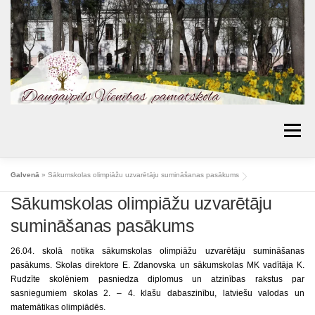
Skip
to
content
Menu
AKTUALITĀTES
PAR SKOLU
IZGLĪTĪBA
Galvenā
»
Sākumskolas olimpiāžu uzvarētāju sumināšanas pasākums
Sākumskolas olimpiāžu uzvarētāju
VECĀKIEM
BIBLIOTĒKA
PROJEKTI
sumināšanas pasākums
KONTAKTI
TOPOŠIE PIRMKLASNIEKI
26.04. skolā notika sākumskolas olimpiāžu uzvarētāju sumināšanas
SKOLAS PADOME
MŪSU SASNIEGUMI
pasākums. Skolas direktore E. Zdanovska un sākumskolas MK vadītāja K.
Rudzīte skolēniem pasniedza diplomus un atzinības rakstus par
ĒDIENKARTES
sasniegumiem skolas 2. – 4. klašu dabaszinību, latviešu valodas un
matemātikas olimpiādēs.