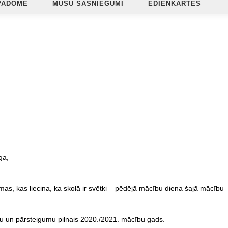
PADOME
MŪSU SASNIEGUMI
ĒDIENKARTES
ga,
mas, kas liecina, ka skolā ir svētki – pēdējā mācību diena šajā mācību
mu un pārsteigumu pilnais 2020./2021. mācību gads.