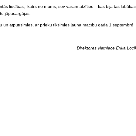
tās liecības, katrs no mums, sev varam atzīties – kas bija tas labākais
tu jāpasargājas.
u un atpūtīsimies, ar prieku tiksimies jaunā mācību gada 1.septembrī!
Direktores vietniece Ērika Loci