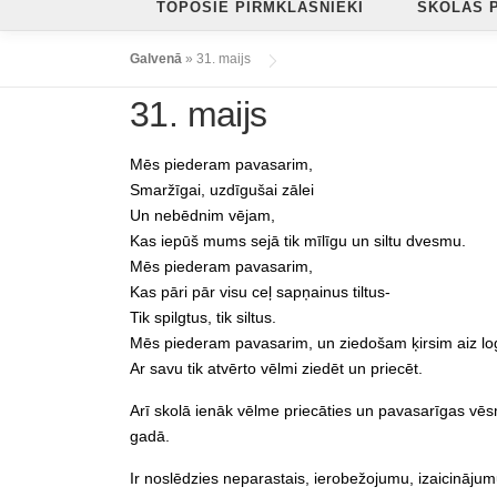
TOPOŠIE PIRMKLASNIEKI
SKOLAS 
Galvenā
»
31. maijs
31. maijs
Mēs piederam pavasarim,
Smaržīgai, uzdīgušai zālei
Un nebēdnim vējam,
Kas iepūš mums sejā tik mīlīgu un siltu dvesmu.
Mēs piederam pavasarim,
Kas pāri pār visu ceļ sapņainus tiltus-
Tik spilgtus, tik siltus.
Mēs piederam pavasarim, un ziedošam ķirsim aiz lo
Ar savu tik atvērto vēlmi ziedēt un priecēt.
Arī skolā ienāk vēlme priecāties un pavasarīgas vēs
gadā.
Ir noslēdzies neparastais, ierobežojumu, izaicināju