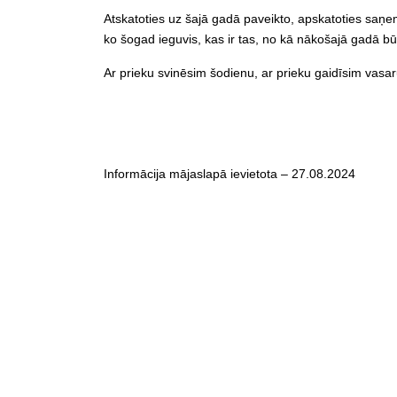
Atskatoties uz šajā gadā paveikto, apskatoties saņem
ko šogad ieguvis, kas ir tas, no kā nākošajā gadā bū
Ar prieku svinēsim šodienu, ar prieku gaidīsim vasar
Informācija mājaslapā ievietota – 27.08.2024