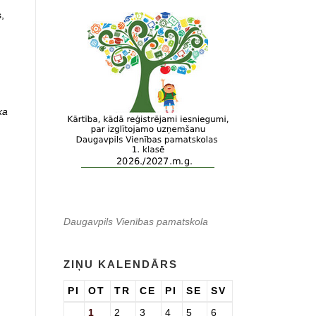
,
ka
Daugavpils Vienības pamatskola
ZIŅU KALENDĀRS
PI
OT
TR
CE
PI
SE
SV
1
2
3
4
5
6