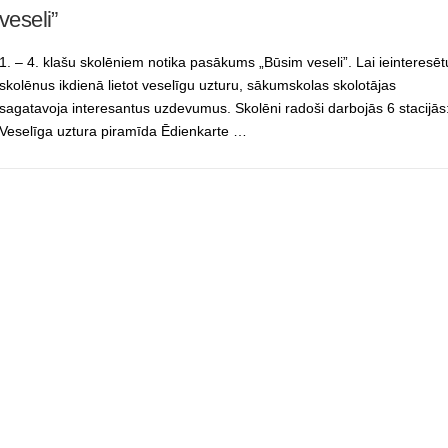
veseli”
1. – 4. klašu skolēniem notika pasākums „Būsim veseli”. Lai ieinteresēt
skolēnus ikdienā lietot veselīgu uzturu, sākumskolas skolotājas
sagatavoja interesantus uzdevumus. Skolēni radoši darbojās 6 stacijās
Veselīga uztura piramīda Ēdienkarte …