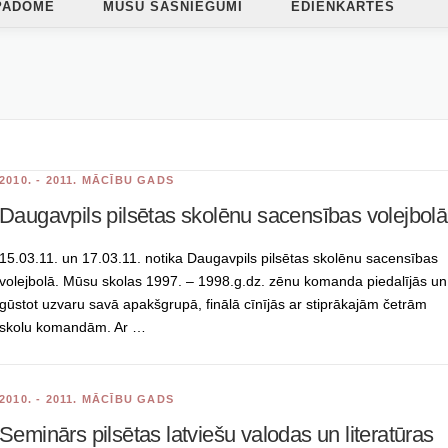
PADOME
MŪSU SASNIEGUMI
ĒDIENKARTES
2010. - 2011. MĀCĪBU GADS
Daugavpils pilsētas skolēnu sacensības volejbolā
15.03.11. un 17.03.11. notika Daugavpils pilsētas skolēnu sacensības
volejbolā. Mūsu skolas 1997. – 1998.g.dz. zēnu komanda piedalījās un
gūstot uzvaru savā apakšgrupā, finālā cīnījās ar stiprākajām četrām
skolu komandām. Ar …
2010. - 2011. MĀCĪBU GADS
Seminārs pilsētas latviešu valodas un literatūras