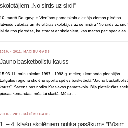
skolotājiem „No sirds uz sirdi”
10. martā Daugavpils Vienības pamatskola aicināja ciemos pilsētas
latviešu valodas un literatūras skolotājus uz semināru “No sirds uz sirdi
lai dalītos pieredzē, kā strādāt ar skolēniem, kas mācās pēc speciālās
2010. - 2011. MĀCĪBU GADS
Jauno basketbolistu kauss
15.03.11. mūsu skolas 1997.- 1998.g. meiteņu komanda piedalījās
Latgales reģiona skolēnu sporta spēles basketbolā “Jauno basketbolis
kauss”. Sacensības notika Krāslavas pamatskolā. Bija pieteikušās spēl
piecas komandas, mēs tai skaitā. Mūsu …
2010. - 2011. MĀCĪBU GADS
1. – 4. klašu skolēniem notika pasākums “Būsim