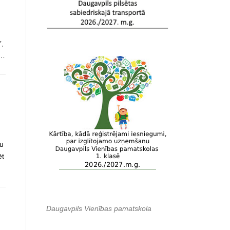
”,
 …
tu
ēt
Daugavpils Vienības pamatskola