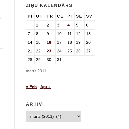
ZIŅU KALENDĀRS
PI
OT
TR
CE
PI
SE
SV
u
1
2
3
4
5
6
:
7
8
9
10
11
12
13
14
15
16
17
18
19
20
21
22
23
24
25
26
27
28
29
30
31
marts 2011
« Feb
Apr »
ARHĪVI
Arhīvi