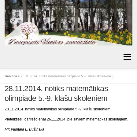
Skip
to
content
Menu
AKTUALITĀTES
PAR SKOLU
IZGLĪTĪBA
Galvenā
»
28.11.2014. notiks matemātikas olimpiāde 5.-9. klašu skolēniem
28.11.2014. notiks matemātikas
VECĀKIEM
BIBLIOTĒKA
PROJEKTI
olimpiāde 5.-9. klašu skolēniem
KONTAKTI
TOPOŠIE PIRMKLASNIEKI
28.11.2014. notiks matemātikas olimpiāde 5.-9. klašu skolēniem.
SKOLAS PADOME
MŪSU SASNIEGUMI
Pieteikties līdz trešdienai 26.11.2014. pie saviem matemātikas skolotājiem.
ĒDIENKARTES
MK vadītāja L. Bužinska