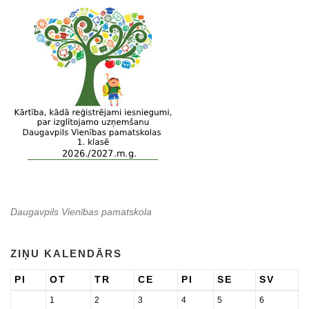
Daugavpils Vienības pamatskola
ZIŅU KALENDĀRS
PI
OT
TR
CE
PI
SE
SV
1
2
3
4
5
6